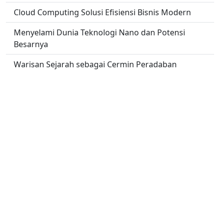
Cloud Computing Solusi Efisiensi Bisnis Modern
Menyelami Dunia Teknologi Nano dan Potensi
Besarnya
Warisan Sejarah sebagai Cermin Peradaban
Integrasi IoT dan Cloud Computing dalam Dunia
Bisnis Digital
Peran Kolaborasi dalam Mendorong Pertumbuhan
Dunia Bisnis
No links found.
Copyright -
Cannball Report